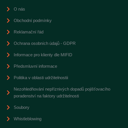
o
i
k
n
O nás
Obchodní podmínky
Reklamační řád
Ochrana osobních údajů - GDPR
Informace pro klienty dle MIFID
Předsmluvní informace
Politika v oblasti udržitelnostii
Nezohledňování nepříznivých dopadů pojišťovacího
poradenství na faktory udržitelnosti
Soubory
Whistleblowing