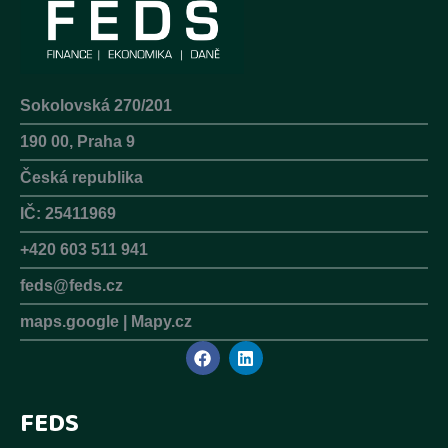
Sokolovská 270/201
190 00, Praha 9
Česká republika
IČ: 25411969
+420 603 511 941
feds@feds.cz
maps.google
|
Mapy.cz
F
L
a
i
c
n
e
k
FEDS
b
e
o
d